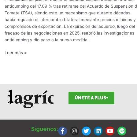
antidumping del 17,09 % tras retirarse del Acuerdo de Suspensión d
Tomate (TSA), siendo este un mecanismo que durante décadas
había regulado el intercambio bilateral mediante precios mínimos y
compromisos de exportación. La expiración del acuerdo, luego del
fracaso de las negociaciones en 2025, reabrió las investigaciones
antidumping y dio paso a la nueva medida.
Leer más »
ÚNETE A PLUS+
F
I
T
L
Y
S
a
n
w
i
o
p
Siguenos:
c
s
i
n
u
o