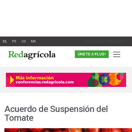
Ir
al
contenido
Inicia Sesión o Registrate
ÚNETE A PLUS+
Acuerdo de Suspensión del
Tomate
Aranceles