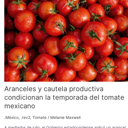
y
cautela
productiva
condicionan
la
temporada
del
tomate
mexicano
Aranceles y cautela productiva
condicionan la temporada del tomate
mexicano
.México
,
.rev2
,
Tomate
/
Melanie Maxwell
A mediados de julio, el Gobierno estadounidense aplicó un arancel