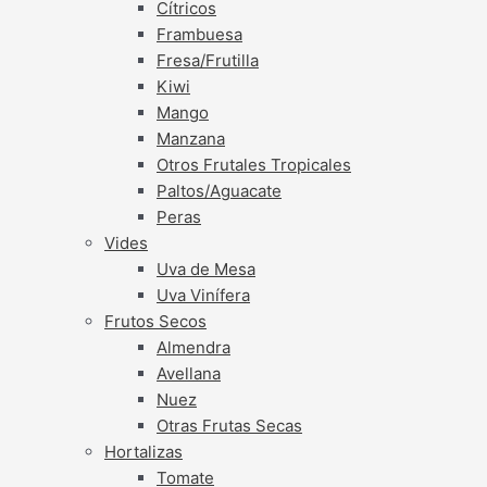
Cítricos
Frambuesa
Fresa/Frutilla
Kiwi
Mango
Manzana
Otros Frutales Tropicales
Paltos/Aguacate
Peras
Vides
Uva de Mesa
Uva Vinífera
Frutos Secos
Almendra
Avellana
Nuez
Otras Frutas Secas
Hortalizas
Tomate