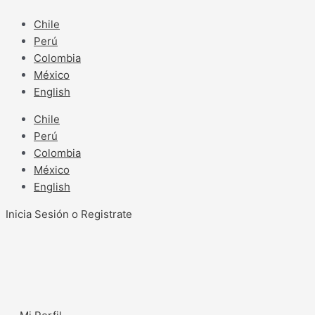
Ir
al
Chile
contenido
Perú
Colombia
México
English
Chile
Perú
Colombia
México
English
Inicia Sesión o Registrate