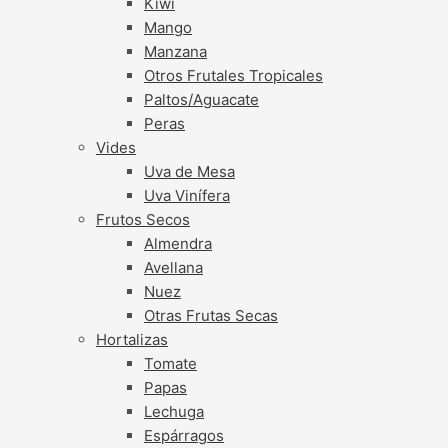
Kiwi
Mango
Manzana
Otros Frutales Tropicales
Paltos/Aguacate
Peras
Vides
Uva de Mesa
Uva Vinífera
Frutos Secos
Almendra
Avellana
Nuez
Otras Frutas Secas
Hortalizas
Tomate
Papas
Lechuga
Espárragos