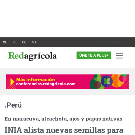
Ir
al
contenido
Inicia Sesión o Registrate
ÚNETE A PLUS+
.Perú
En maracuyá, alcachofa, ajos y papas nativas
INIA alista nuevas semillas para