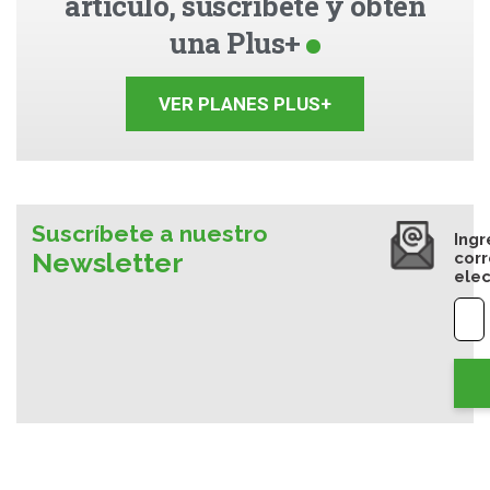
artículo, suscríbete y obtén
una Plus+
VER PLANES PLUS+
Suscríbete a nuestro
Ingr
Newsletter
cor
elec