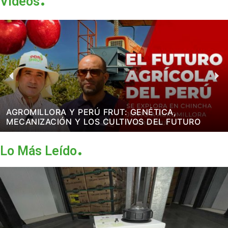
Videos
P
N
r
e
e
x
v
t
AGROMILLORA Y PERÚ FRUT: GENÉTICA,
i
MECANIZACIÓN Y LOS CULTIVOS DEL FUTURO
o
u
.
s
Lo Más Leído