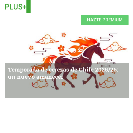
.
PLUS+
HAZTE PREMIUM
Temporada de cerezas de Chile 2025/26:
un nuevo amanecer
La cereza continúa siendo el cultivo más relevante de la
fruticultura chilena. Sin embargo, su rápido crecimiento -de
más de una década- ha lleva (...)
Jessica Rodríguez: “La exigencia de calidad del
consumidor en Asia subió varios peldaños”