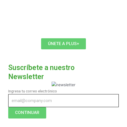
este año, y eso es algo que tenemos que trabajar”
Las claves para mejorar el paso de flor a fruto en
paltos
ÚNETE A PLUS+
Suscríbete a nuestro
Newsletter
Ingresa tu correo electrónico
CONTINUAR